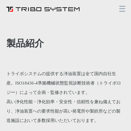
メ
ニ
ュ
ー
を
開
く
製品紹介
トライボシステムの提供する浄油装置は全て国内自社生
産。ISO18436-4準拠機械状態監視診断技術者（トライボロ
ジー）によって企画・監修されています。
高い浄化性能・浄化効率・安全性・信頼性を兼ね備えてお
り、浄油装置への要求性能が高い発電所や製鉄所などの製
造施設において多数採用いただいております。